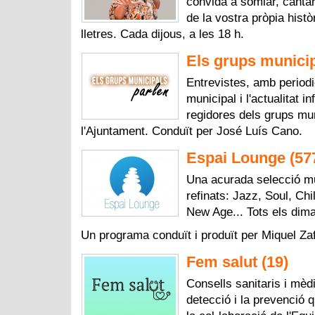
convida a somiar, cantar
de la vostra pròpia histò
lletres. Cada dijous, a les 18 h.
Els grups municip
Entrevistes, amb periodic
municipal i l'actualitat i
regidores dels grups mu
l'Ajuntament. Conduït per José Luís Cano.
Espai Lounge (57
Una acurada selecció m
refinats: Jazz, Soul, Ch
New Age... Tots els dima
Un programa conduït i produït per Miquel Za
Fem salut (19)
Consells sanitaris i mèd
detecció i la prevenció