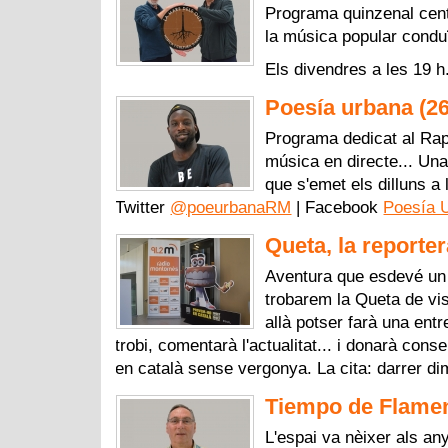
Programa quinzenal centra
la música popular conduï
Els divendres a les 19 h
Poesía urbana (2
Programa dedicat al Rap
música en directe... U
que s'emet els dilluns a 
Twitter
@poeurbanaRM
| Facebook
Poesía 
Queta, la reporter
Aventura que esdevé un 
trobarem la Queta de vis
allà potser farà una ent
trobi, comentarà l'actualitat... i donarà cons
en català sense vergonya. La cita: darrer d
Tiempo de Flamen
L'espai va nèixer als an