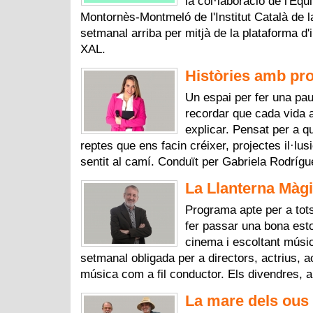
la col·laboració de l'Equ
Montornès-Montmeló de l'Institut Català de l
setmanal arriba per mitjà de la plataforma d
XAL.
Històries amb pro
Un espai per fer una pau
recordar que cada vida 
explicar. Pensat per a q
reptes que ens facin créixer, projectes il·lus
sentit al camí. Conduït per Gabriela Rodríg
La Llanterna Màgi
Programa apte per a tots
fer passar una bona esto
cinema i escoltant músic
setmanal obligada per a directors, actrius, ac
música com a fil conductor. Els divendres, a
La mare dels ous 