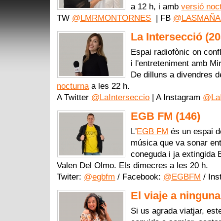
a 12 h, i amb
versió noc
TW
@LMRMONTORNES
| FB
@LASMAÑA
La Intersecció (2
Espai radiofònic on confl
i l'entreteniment amb Mi
De dilluns a divendres 
nocturna
a les 22 h.
A Twitter
@LaInterseccio
| A Instagram
@LaI
EGB FM (146)
L'
EGB FM
és un espai de
música que va sonar entr
coneguda i ja extingida
Valen Del Olmo. Els dimecres a les 20 h.
Twiter:
@egbfm
/ Facebook:
@EGBFM
/ In
El viaje a ninguna
Si us agrada viatjar, es