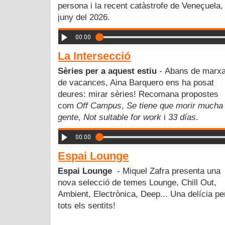
persona i la recent catàstrofe de Veneçuela, 
juny del 2026.
00:00
La Intersecció
Sèries per a aquest estiu
- Abans de marx
de vacances, Aina Barquero ens ha posat
deures: mirar sèries! Recomana propostes
com
Off Campus
,
Se tiene que morir mucha
gente
,
Not suitable for work
i
33 días
.
00:00
Espai Lounge
Espai Lounge
-
Miquel Zafra presenta una
nova selecció de temes Lounge, Chill Out,
Ambient, Electrònica, Deep... Una delícia pe
tots els sentits!