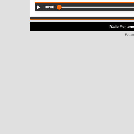
00:00
Ràdio Montorn
Fet a