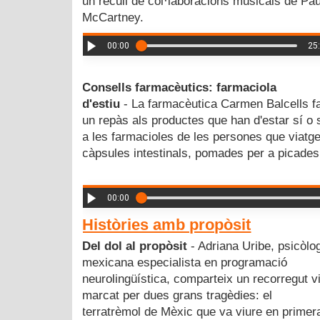
un recull de col·laboracions musicals de Pau
McCartney.
00:00
25
Consells farmacèutics: farmaciola
d'estiu
- La farmacèutica Carmen Balcells f
un repàs als productes que han d'estar sí o 
a les farmacioles de les persones que viatge
càpsules intestinals, pomades per a picades.
00:00
Històries amb propòsit
Del dol al propòsit
- Adriana Uribe, psicòlo
mexicana especialista en programació
neurolingüística, comparteix un recorregut vi
marcat per dues grans tragèdies: el
terratrèmol de Mèxic que va viure en primer