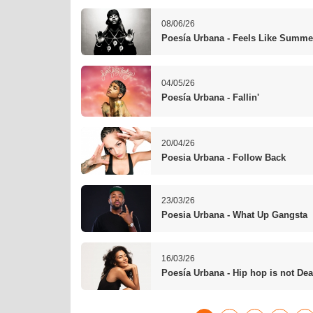
08/06/26
Poesía Urbana - Feels Like Summe
04/05/26
Poesía Urbana - Fallin'
20/04/26
Poesia Urbana - Follow Back
23/03/26
Poesia Urbana - What Up Gangsta
16/03/26
Poesía Urbana - Hip hop is not De