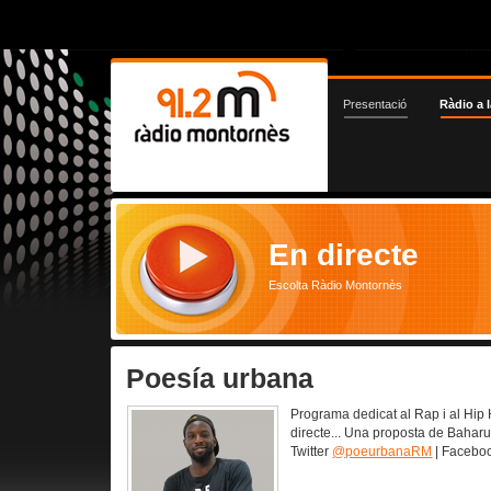
Presentació
Ràdio a l
En directe
Escolta Ràdio Montornès
Poesía urbana
Programa dedicat al Rap i al Hip
directe... Una proposta de Baharu
Twitter
@poeurbanaRM
| Facebo