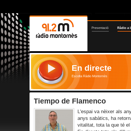
Presentació
Ràdio a l
En directe
Escolta Ràdio Montornès
Tiempo de Flamenco
L'espai va nèixer als an
anys sabàtics, ha retorna
vitalitat, tota la que té