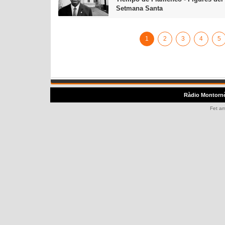
Setmana Santa
1
2
3
4
5
Ràdio Montorn
Fet a