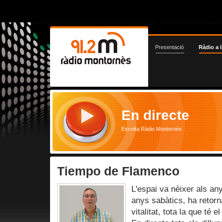
Presentació
Ràdio a l
En directe
Escolta Ràdio Montornès
Tiempo de Flamenco
L'espai va nèixer als an
anys sabàtics, ha retorna
vitalitat, tota la que té