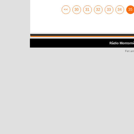
<<
30
31
32
33
34
35
Ràdio Montorn
Fet a