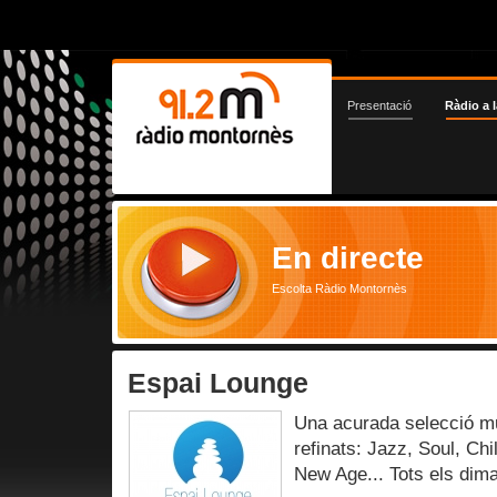
Presentació
Ràdio a l
En directe
Escolta Ràdio Montornès
Espai Lounge
Una acurada selecció m
refinats: Jazz, Soul, Ch
New Age... Tots els dima