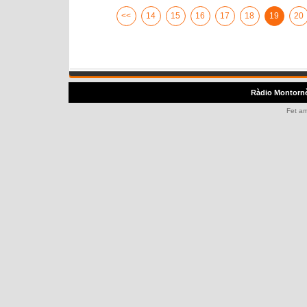
<<
14
15
16
17
18
19
20
Ràdio Montorn
Fet a