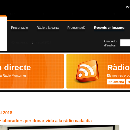
Presentació
Ràdio a la carta
Programació
Records en imatges
Cercador
40 aniversari
Nadal 2017
d'àudios
 directe
Ràdio 
ta Ràdio Montornès
Els nostres pro
En antena
H
l 2018
·laboradors per donar vida a la ràdio cada dia