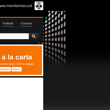
Publicitat
Contactar
a la carta
grames quan i com tu vulguis
istòrics
Altres