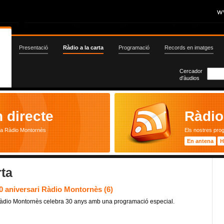
Presentació
Ràdio a la carta
Programació
Records en imatges
Cercador
d'àudios
 directe
Ràdio 
ta Ràdio Montornès
Els nostres pro
En antena
H
rta
0 aniversari Ràdio Montornès (6)
àdio Montornès celebra 30 anys amb una programació especial.