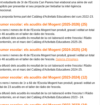
int estudiants de 3r de l'Escola Can Parera han elaborat una sèrie de vuit
pítols per presentar el seu projecte per treballar la intel·ligència
mocional.
a proposta forma part del Catàleg d'Activitats Educatives del curs 2022-23.
umor escolar: els acudits del Mogent (2025-2026) (25)
s nens i nenes de 4t de l'Escola Mogent han produït, gravat i editat un total
 46 acudits en el taller de ràdio de l'escola.
 difusió dels acudits és resultat de la col·laboració entre l'escola i Ràdio
ontornès, en el marc del Catàleg d'Activitats Educatives 2025-26.
umor escolar: els acudits del Mogent (2024-2025) (24)
s nens i nenes de 4t de l'Escola Mogent han produït, gravat i editat un total
 46 acudits en el taller de ràdio de l'escola.
Galeria d'imatges
.
 difusió dels acudits és resultat de la col·laboració entre l'escola i Ràdio
ontornès, en el marc del Catàleg d'Activitats Educatives 2024-25.
umor escolar: els acudits del Mogent (2023-2024) (12)
ls nens i nenes de 1r a 6è de l'Escola Mogent han produït, gravat i editat un
tal de 23 acudits en el taller de ràdio de l'escola.
 difusió dels acudits és resultat de la col·laboració entre l'escola t i Ràdio
ontornès, en el marc del Catàleg d'Activitats Educatives 2023 - 24.
umor escolar: els acudits del Mogent (2022-2023) (24)