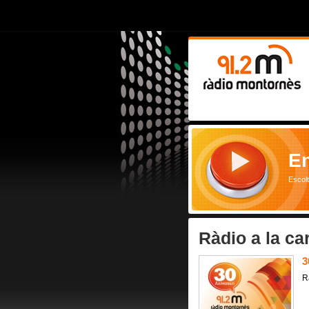
En
Escol
Ràdio a la ca
3
R