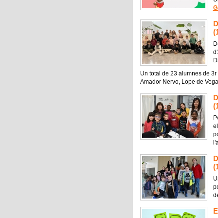
G
D
(
D
d
D
Un total de 23 alumnes de 3r 
Amador Nervo, Lope de Vega i
D
(
P
e
p
l
D
(
Un
p
d
E