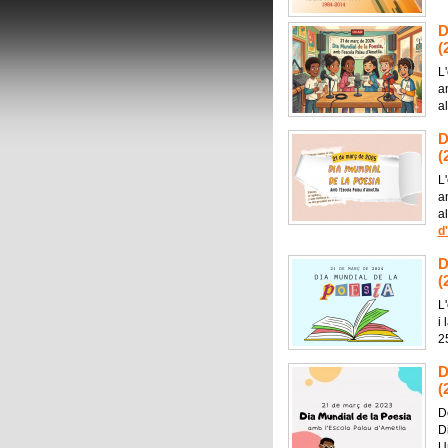
D
(
L
a
a
D
(
L
a
a
d
D
(
L
i
2
D
(
D
D
U