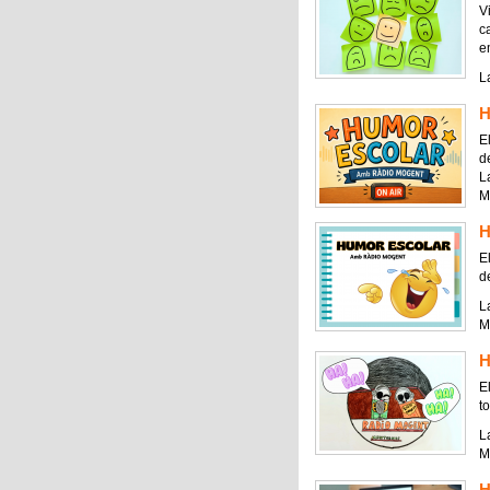
V
ca
e
L
H
El
de
La
M
H
El
de
La
M
H
E
to
La
M
H