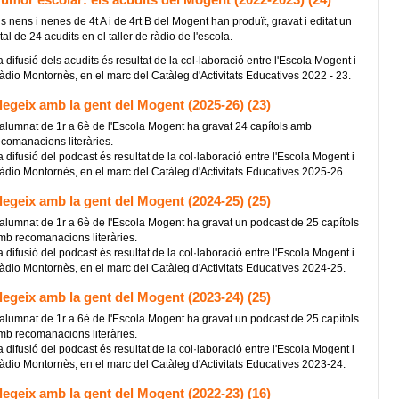
s nens i nenes de 4t A i de 4rt B del Mogent han produït, gravat i editat un
tal de 24 acudits en el taller de ràdio de l'escola.
 difusió dels acudits és resultat de la col·laboració entre l'Escola Mogent i
àdio Montornès, en el marc del Catàleg d'Activitats Educatives 2022 - 23.
legeix amb la gent del Mogent (2025-26) (23)
'alumnat de 1r a 6è de l'Escola Mogent ha gravat 24 capítols amb
ecomanacions literàries.
 difusió del podcast és resultat de la col·laboració entre l'Escola Mogent i
àdio Montornès, en el marc del Catàleg d'Activitats Educatives 2025-26.
legeix amb la gent del Mogent (2024-25) (25)
'alumnat de 1r a 6è de l'Escola Mogent ha gravat un podcast de 25 capítols
mb recomanacions literàries.
 difusió del podcast és resultat de la col·laboració entre l'Escola Mogent i
àdio Montornès, en el marc del Catàleg d'Activitats Educatives 2024-25.
legeix amb la gent del Mogent (2023-24) (25)
'alumnat de 1r a 6è de l'Escola Mogent ha gravat un podcast de 25 capítols
mb recomanacions literàries.
 difusió del podcast és resultat de la col·laboració entre l'Escola Mogent i
àdio Montornès, en el marc del Catàleg d'Activitats Educatives 2023-24.
legeix amb la gent del Mogent (2022-23) (16)