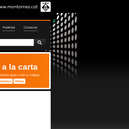
Publicitat
Contactar
a la carta
grames quan i com tu vulguis
istòrics
Altres