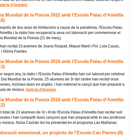
aleria d'imatges
ia Mundial de la Poesia 2022 amb l'Escola Palau d'Ametlla
16)
esprés de dos anys de limitacions a causa de la pandèmia, l'Escola Palau
'Ametlla i la ràdio han recuperat la seva col·laboració per commemorar el
ia Mundial de la Poesia (21 de març).
han recitat 15 poemes de Joana Raspall, Miquel Martí i Pol, Lola Casas,
 Glòria Fuertes.
ia Mundial de la Poesia 2019 amb l'Escola Palau d'Ametlla
13)
er segon any, la ràdio i l'Escola Palau d'Ametlla han col·laborat per celebrar
l Dia Mundial de la Poesia. 25 alumnes de 3r del centre han recitat onze
oesies, incloses dues en anglès, i han estrenat la cançó que han preparat a
'aula de música.
Galeria d'imatges
ia Mundial de la Poesia 2018 amb l'Escola Palau d'Ametlla
12)
 total de 23 alumnes de 3r i 4t de l'Escola Palau d'Ametlla han recitar vuit
oesies i han compartir dues cançons que han preparat amb el seu professor
e música. Núria Cachán les ha presentat en el programa Las Mañanas
.
ducació emocional, un projecte de l'Escola Can Parera (8)