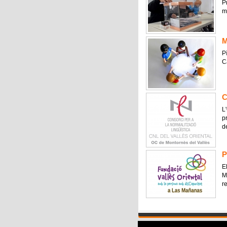
P
m
M
P
C
C
L
p
d
P
E
M
r