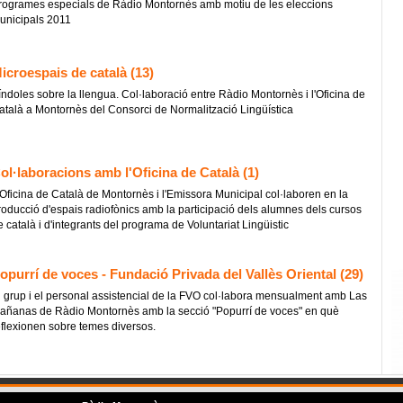
rogrames especials de Ràdio Montornès amb motiu de les eleccions
unicipals 2011
icroespais de català (13)
índoles sobre la llengua. Col·laboració entre Ràdio Montornès i l'Oficina de
atalà a Montornès del Consorci de Normalització Lingüística
ol·laboracions amb l'Oficina de Català (1)
'Oficina de Català de Montornès i l'Emissora Municipal col·laboren en la
roducció d'espais radiofònics amb la participació dels alumnes dels cursos
e català i d'integrants del programa de Voluntariat Lingüistic
opurrí de voces - Fundació Privada del Vallès Oriental (29)
l grup i el personal assistencial de la FVO col·labora mensualment amb Las
añanas de Ràdio Montornès amb la secció "Popurrí de voces" en què
eflexionen sobre temes diversos.