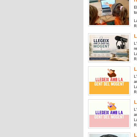
El
to
La
R
L
L
r
La
R
L
L
a
La
R
L
L
a
La
R
L