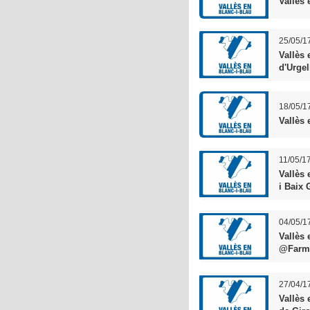
Vallès 
25/05/1
Vallès 
d'Urgel
18/05/1
Vallès 
11/05/1
Vallès 
i Baix 
04/05/1
Vallès 
@Farm
27/04/1
Vallès 