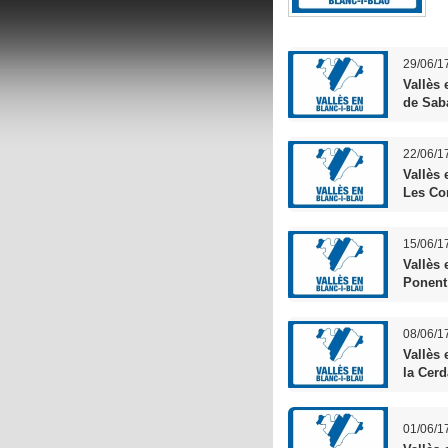
29/06/1
Vallès 
de Sab
22/06/1
Vallès 
Les Co
15/06/1
Vallès 
Ponent
08/06/1
Vallès 
la Cer
01/06/1