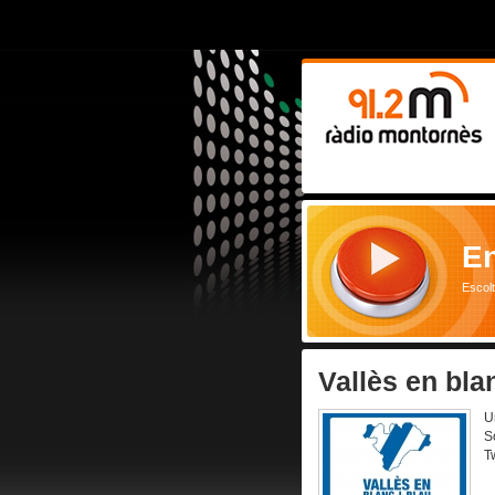
En
Escol
Vallès en bla
U
S
T