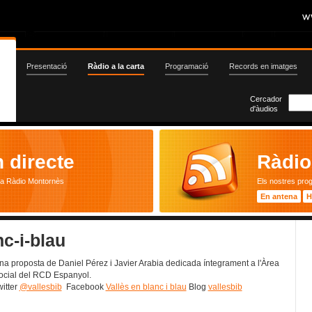
Presentació
Ràdio a la carta
Programació
Records en imatges
Cercador
d'àudios
 directe
Ràdio 
ta Ràdio Montornès
Els nostres pro
En antena
H
nc-i-blau
na proposta de Daniel Pérez i Javier Arabia dedicada íntegrament a l'Àrea
ocial del RCD Espanyol.
witter
@vallesbib
Facebook
Vallès en blanc i blau
Blog
vallesbib