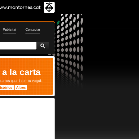
Publicitat
Contactar
a la carta
grames quan i com tu vulguis
istòrics
Altres