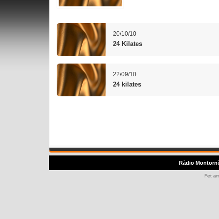
20/10/10
24 Kilates
22/09/10
24 kilates
Ràdio Montorn
Fet a