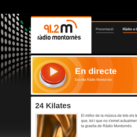
Presentació
Ràdio a l
En directe
Escolta Ràdio Montornès
24 Kilates
El millor de la música de tots el
que, tot i que no s'emet actualme
la graella de Ràdio Montornès.