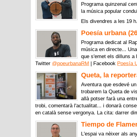
Programa quinzenal centra
la música popular conduï
Els divendres a les 19 h
Poesía urbana (2
Programa dedicat al Rap
música en directe... U
que s'emet els dilluns a 
Twitter
@poeurbanaRM
| Facebook
Poesía 
Queta, la reporter
Aventura que esdevé un 
trobarem la Queta de vis
allà potser farà una ent
trobi, comentarà l'actualitat... i donarà cons
en català sense vergonya. La cita: darrer d
Tiempo de Flamen
L'espai va nèixer als an