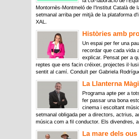
la col·laboració de l'Equ
Montornès-Montmeló de l'Institut Català de l
setmanal arriba per mitjà de la plataforma d
XAL.
Històries amb pro
Un espai per fer una pau
recordar que cada vida 
explicar. Pensat per a q
reptes que ens facin créixer, projectes il·lus
sentit al camí. Conduït per Gabriela Rodríg
La Llanterna Màgi
Programa apte per a tots
fer passar una bona esto
cinema i escoltant músic
setmanal obligada per a directors, actrius, ac
música com a fil conductor. Els divendres, a
La mare dels ous 