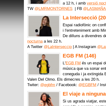
a 12 h, i amb
versió noc
TW
@LMRMONTORNES
| FB
@LASMAÑA
La Intersecció (2
Espai radiofònic on confl
i l'entreteniment amb Mi
De dilluns a divendres 
nocturna
a les 22 h.
A Twitter
@LaInterseccio
| A Instagram
@LaI
EGB FM (146)
L'
EGB FM
és un espai de
música que va sonar entr
coneguda i ja extingida
Valen Del Olmo. Els dimecres a les 20 h.
Twiter:
@egbfm
/ Facebook:
@EGBFM
/ In
El viaje a ninguna
Si us agrada viatjar, es