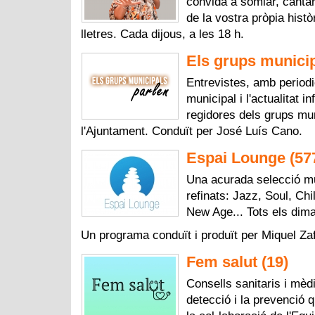
convida a somiar, cantar
de la vostra pròpia histò
lletres. Cada dijous, a les 18 h.
Els grups municip
Entrevistes, amb periodic
municipal i l'actualitat i
regidores dels grups mu
l'Ajuntament. Conduït per José Luís Cano.
Espai Lounge (57
Una acurada selecció m
refinats: Jazz, Soul, Ch
New Age... Tots els dima
Un programa conduït i produït per Miquel Za
Fem salut (19)
Consells sanitaris i mèd
detecció i la prevenció