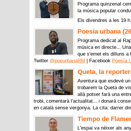
Programa quinzenal centra
la música popular conduï
Els divendres a les 19 h
Poesía urbana (2
Programa dedicat al Rap
música en directe... U
que s'emet els dilluns a 
Twitter
@poeurbanaRM
| Facebook
Poesía 
Queta, la reporter
Aventura que esdevé un 
trobarem la Queta de vis
allà potser farà una ent
trobi, comentarà l'actualitat... i donarà cons
en català sense vergonya. La cita: darrer d
Tiempo de Flamen
L'espai va nèixer als an