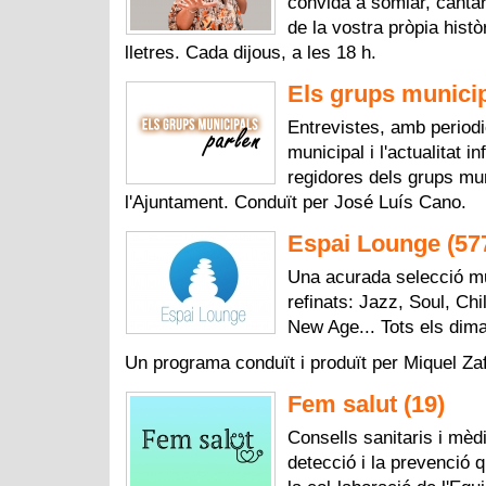
convida a somiar, cantar
de la vostra pròpia histò
lletres. Cada dijous, a les 18 h.
Els grups municip
Entrevistes, amb periodic
municipal i l'actualitat i
regidores dels grups mu
l'Ajuntament. Conduït per José Luís Cano.
Espai Lounge (57
Una acurada selecció m
refinats: Jazz, Soul, Ch
New Age... Tots els dima
Un programa conduït i produït per Miquel Za
Fem salut (19)
Consells sanitaris i mèd
detecció i la prevenció