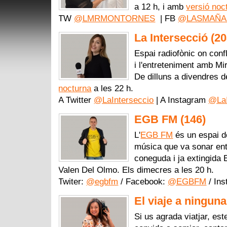
a 12 h, i amb
versió noc
TW
@LMRMONTORNES
| FB
@LASMAÑA
La Intersecció (2
Espai radiofònic on confl
i l'entreteniment amb Mi
De dilluns a divendres 
nocturna
a les 22 h.
A Twitter
@LaInterseccio
| A Instagram
@LaI
EGB FM (146)
L'
EGB FM
és un espai de
música que va sonar entr
coneguda i ja extingida
Valen Del Olmo. Els dimecres a les 20 h.
Twiter:
@egbfm
/ Facebook:
@EGBFM
/ In
El viaje a ninguna
Si us agrada viatjar, es