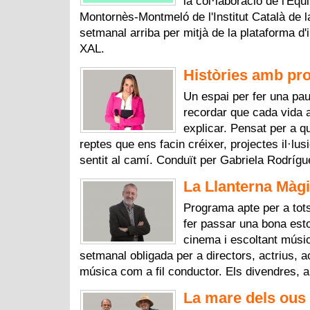
la col·laboració de l'Equ
Montornès-Montmeló de l'Institut Català de l
setmanal arriba per mitjà de la plataforma d
XAL.
Històries amb pro
Un espai per fer una pau
recordar que cada vida 
explicar. Pensat per a q
reptes que ens facin créixer, projectes il·lus
sentit al camí. Conduït per Gabriela Rodríg
La Llanterna Màgi
Programa apte per a tots
fer passar una bona esto
cinema i escoltant músic
setmanal obligada per a directors, actrius, ac
música com a fil conductor. Els divendres, a
La mare dels ous 