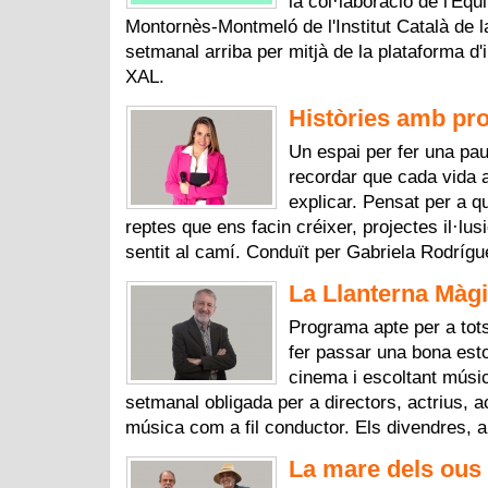
la col·laboració de l'Equ
Montornès-Montmeló de l'Institut Català de l
setmanal arriba per mitjà de la plataforma d
XAL.
Històries amb pro
Un espai per fer una pau
recordar que cada vida 
explicar. Pensat per a q
reptes que ens facin créixer, projectes il·lus
sentit al camí. Conduït per Gabriela Rodríg
La Llanterna Màgi
Programa apte per a tots
fer passar una bona esto
cinema i escoltant músic
setmanal obligada per a directors, actrius, ac
música com a fil conductor. Els divendres, a
La mare dels ous 