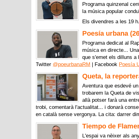
Programa quinzenal centra
la música popular conduï
Els divendres a les 19 h
Poesía urbana (2
Programa dedicat al Rap
música en directe... U
que s'emet els dilluns a 
Twitter
@poeurbanaRM
| Facebook
Poesía 
Queta, la reporter
Aventura que esdevé un 
trobarem la Queta de vis
allà potser farà una ent
trobi, comentarà l'actualitat... i donarà cons
en català sense vergonya. La cita: darrer d
Tiempo de Flamen
L'espai va nèixer als an