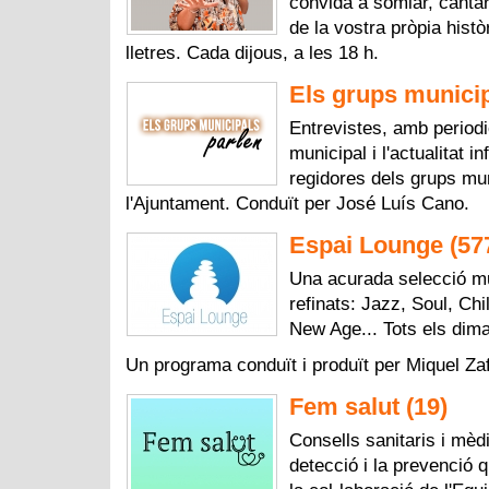
convida a somiar, cantar
de la vostra pròpia histò
lletres. Cada dijous, a les 18 h.
Els grups municip
Entrevistes, amb periodic
municipal i l'actualitat i
regidores dels grups mu
l'Ajuntament. Conduït per José Luís Cano.
Espai Lounge (57
Una acurada selecció m
refinats: Jazz, Soul, Ch
New Age... Tots els dima
Un programa conduït i produït per Miquel Za
Fem salut (19)
Consells sanitaris i mèd
detecció i la prevenció