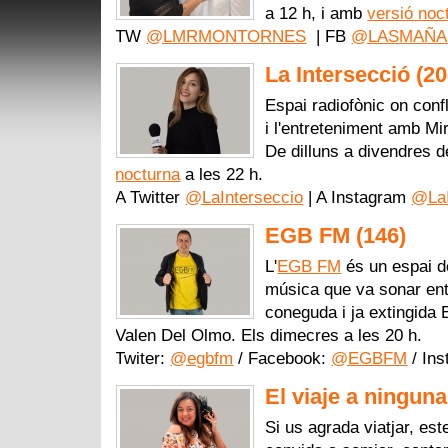
a 12 h, i amb
versió noc
TW
@LMRMONTORNES
| FB
@LASMAÑA
La Intersecció (2
Espai radiofònic on confl
i l'entreteniment amb Mi
De dilluns a divendres 
nocturna
a les 22 h.
A Twitter
@LaInterseccio
| A Instagram
@LaI
EGB FM (146)
L'
EGB FM
és un espai de
música que va sonar entr
coneguda i ja extingida
Valen Del Olmo. Els dimecres a les 20 h.
Twiter:
@egbfm
/ Facebook:
@EGBFM
/ In
El viaje a ninguna
Si us agrada viatjar, es