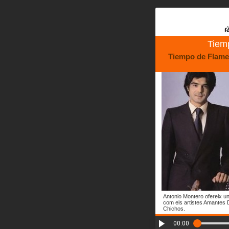
Tiem
Tiempo de Flame
Antonio Montero ofereix u
com els artistes Amantes 
Chichos.
00:00