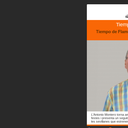
Tiem
Tiempo de Flam
L'Antonio Montero torna a
festes i presenta un segui
les sevillanes que estrene