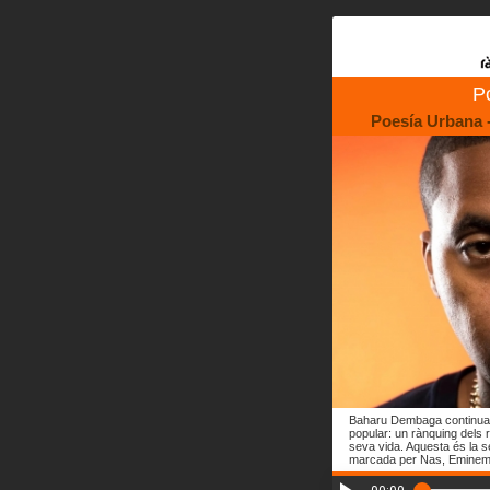
P
Poesía Urbana -
Baharu Dembaga continua l
popular: un rànquing dels r
seva vida. Aquesta és la se
marcada per Nas, Eminem i