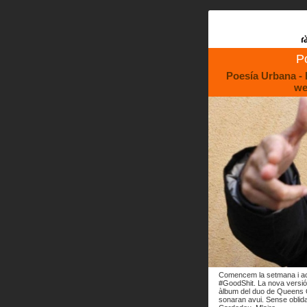
P
Poesía Urbana - 
we
Comencem la setmana i ac
#GoodShit. La nova versió
àlbum del duo de Queens 
sonaran avui. Sense oblidar