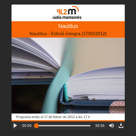
Nautilus
Nautilus - Edició íntegra (17/02/2012)
Programa emès el 17 de febrer de 2012 a les 17 h
00:00
50:56