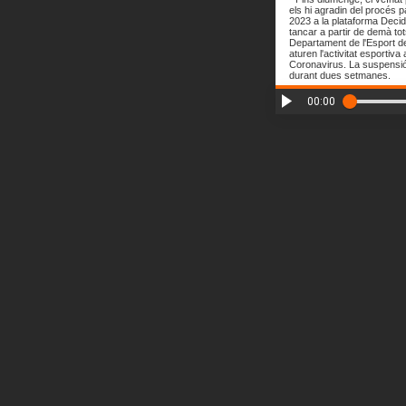
els hi agradin del procés p
2023 a la plataforma Decidi
tancar a partir de demà tot
Departament de l'Esport de
aturen l'activitat esportiva 
Coronavirus. La suspensió 
durant dues setmanes.
00:00