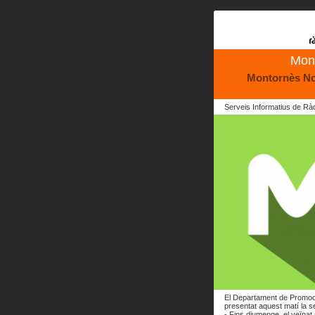
Mont
Montornès Notí
Serveis Informatius de Rà
El Departament de Promoci
presentat aquest matí la s
- Fins diumenge, el veïnat