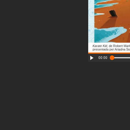
Karate Kid
, de Robert Mark
presentada per Ariadna Sor
00:00