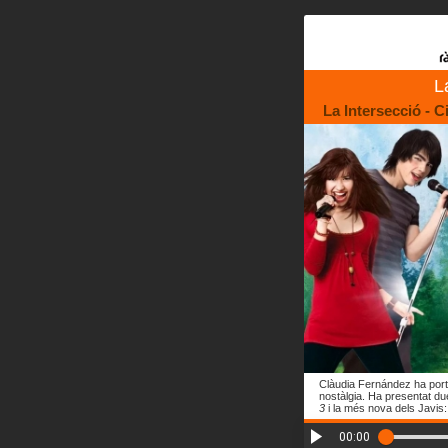
L
La Intersecció - C
Clàudia Fernández ha porta
nostàlgia. Ha presentat d
3
i la més nova dels Javis
00:00