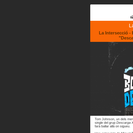
L
La Intersecció -
"Desca
Tom Johnson, un dels memb
single del grup
Descarga 
farà ballar allà on sigueu.