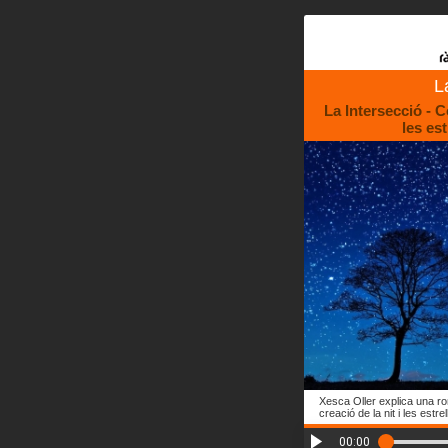
L
La Intersecció - Co
les est
Xesca Oller explica una ro
creació de la nit i les estrel
00:00