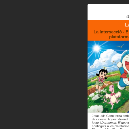
L
La Intersecció - Es
plataforme
Jose Luis Cano torna amb 
de cinema. Aquest divend
favor
i
Doraemon: El nuevo
continguts a les plataform