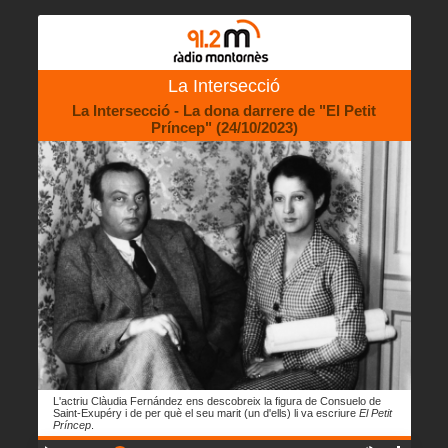
La Intersecció
La Intersecció - La dona darrere de "El Petit
Príncep" (24/10/2023)
L'actriu Clàudia Fernández ens descobreix la figura de Consuelo de
Saint-Exupéry i de per què el seu marit (un d'ells) li va escriure
El Petit
Príncep
.