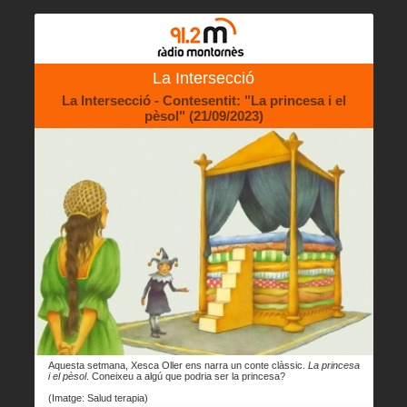
La Intersecció
La Intersecció - Contesentit: "La princesa i el
pèsol" (21/09/2023)
Aquesta setmana, Xesca Oller ens narra un conte clàssic.
La princesa
i el pèsol
. Coneixeu a algú que podria ser la princesa?
(Imatge: Salud terapia)