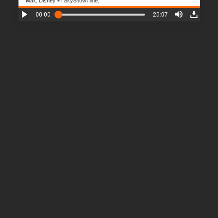
Max, Disney + i SkyShowTime.
00:00
20:07