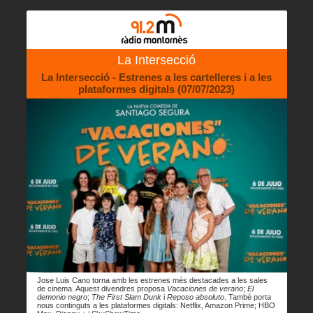
La Intersecció
La Intersecció - Estrenes a les cartelleres i a les
plataformes digitals (07/07/2023)
Jose Luis Cano torna amb les estrenes més destacades a les sales
de cinema. Aquest divendres proposa
Vacaciones de verano
;
El
demonio negro
;
The First Slam Dunk
i
Reposo absoluto
. També porta
nous continguts a les plataformes digitals: Netflix, Amazon Prime; HBO