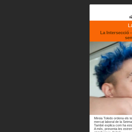
L
La Intersecció 
sen
Mireia Toledo ordena els te
mercat laboral de la Setma
També explica com ha esta
A més, presenta les estren