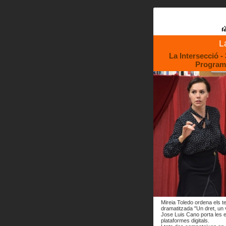
L
La Intersecció -
Programa
Mireia Toledo ordena els t
dramatitzada "Un dret, un 
Jose Luis Cano porta les e
plataformes digitals.