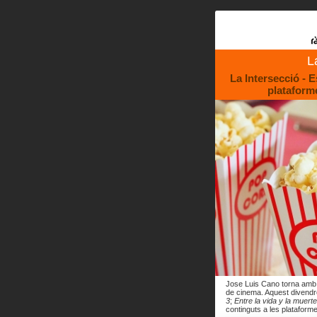
L
La Intersecció - Es
plataforme
Jose Luis Cano torna amb 
de cinema. Aquest divend
3
;
Entre la vida y la muerte
continguts a les plataforme