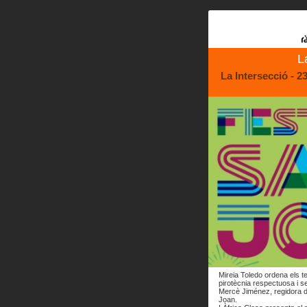
L
La Intersecció - 
Mireia Toledo ordena els t
pirotècnia respectuosa i s
Mercè Jiménez, regidora d
Joan.