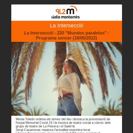
La Intersecció
La Intersecció - 220 "Mundos paralelos" -
Programa sencer (16/05/2022)
Mireia Toledo ordena els temes del dia i destaca la presentació de
l'espai Memorial Covid 19 i la mostra de teatre social a càrrec dels
grups de teatre de La Peixera i el Satèl·lit.
Sergi Casanovas repassa l'actualitat esportiva local.