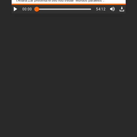
I Ariana Zar presenta el seu nou treball "Mundos paralelos".
00:00
54:12