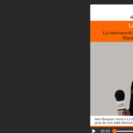
L
La Intersecció
Mane
Aina Barquero torna a La In
grup de rock italià Manesk
00:00