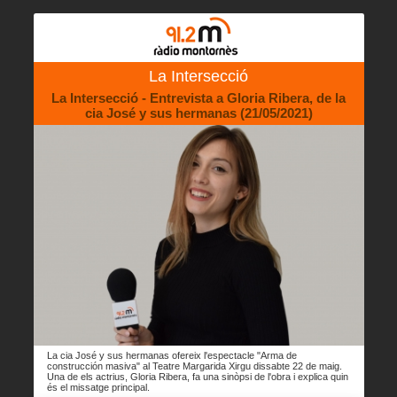
La Intersecció
La Intersecció - Entrevista a Gloria Ribera, de la
cia José y sus hermanas (21/05/2021)
La cia José y sus hermanas ofereix l'espectacle "Arma de
construcción masiva" al Teatre Margarida Xirgu dissabte 22 de maig.
Una de els actrius, Gloria Ribera, fa una sinòpsi de l'obra i explica quin
és el missatge principal.