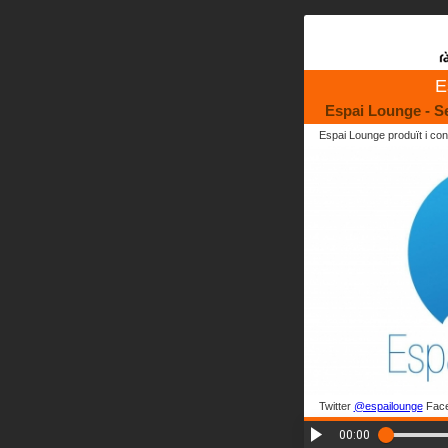
E
Espai Lounge - Se
Espai Lounge produït i con
Twitter
@espailounge
Fac
00:00