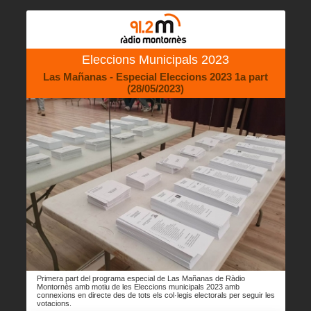
Eleccions Municipals 2023
Las Mañanas - Especial Eleccions 2023 1a part
(28/05/2023)
Primera part del programa especial de Las Mañanas de Ràdio
Montornès amb motiu de les Eleccions municipals 2023 amb
connexions en directe des de tots els col·legis electorals per seguir les
votacions.