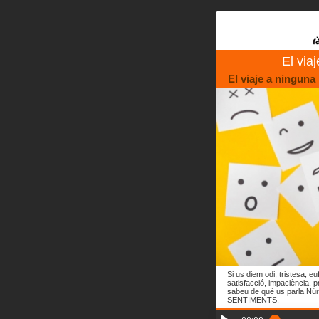
El via
El viaje a ninguna
Si us diem odi, tristesa, eu
satisfacció, impaciència, p
sabeu de què us parla Núr
SENTIMENTS.