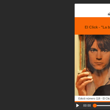
El Click - "La 
Edició número 118 - El Click
00:00