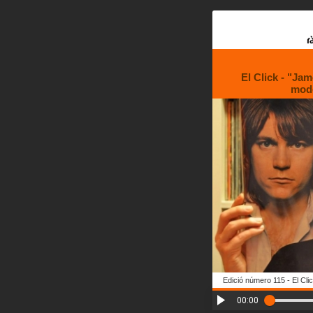
El Click - "Ja
mode
Edició número 115 - El Cli
00:00