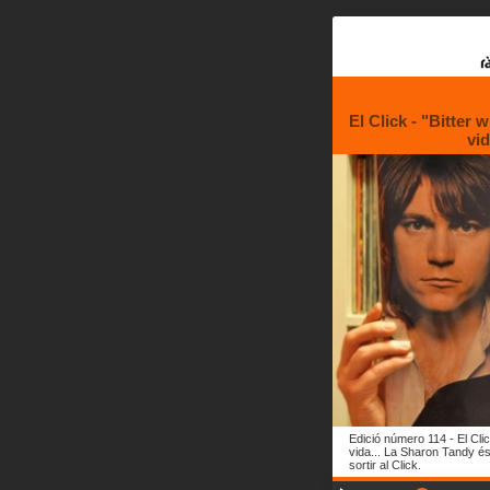
El Click - "Bitter 
vid
Edició número 114 - El Click
vida... La Sharon Tandy és
sortir al Click.