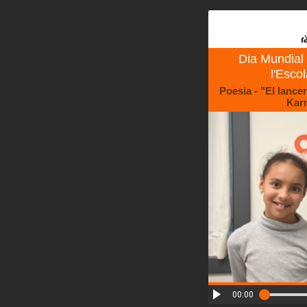
Dia Mundial
l'Esco
Poesia - "El lancer
Karn
00:00